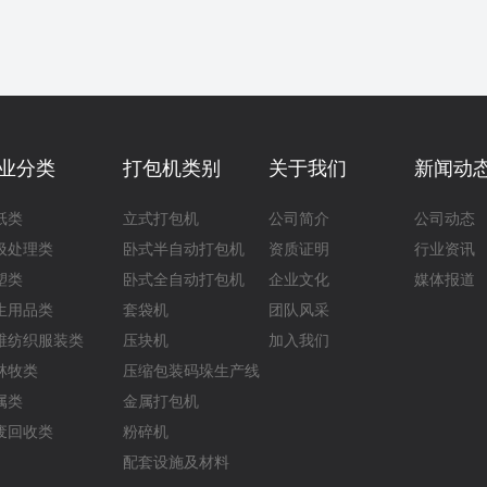
业分类
打包机类别
关于我们
新闻动
纸类
立式打包机
公司简介
公司动态
圾处理类
卧式半自动打包机
资质证明
行业资讯
塑类
卧式全自动打包机
企业文化
媒体报道
生用品类
套袋机
团队风采
维纺织服装类
压块机
加入我们
林牧类
压缩包装码垛生产线
属类
金属打包机
废回收类
粉碎机
配套设施及材料