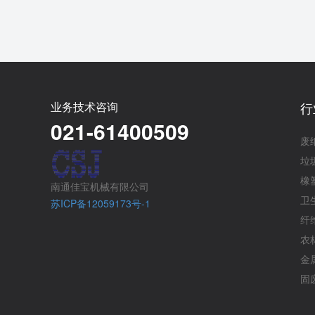
业务技术咨询
行
021-61400509
废
垃
橡
南通佳宝机械有限公司
卫
苏ICP备12059173号-1
纤
农
金
固