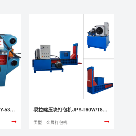
中、小型液压金属剪切机JPY-53X63/100/160/200/250/315/400/500
易拉罐压块打包机JPY-T60W/T80W/T100W/T120W
类型：金属打包机